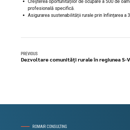
Creșterea
oportunităților
de ocupare a 500 de oa
profesională
specifică
.
Asigurarea
sustenabilității
rurale
prin
înființarea
a 3
PREVIOUS
Dezvoltare comunități rurale în regiunea S-
ROMAIR CONSULTING