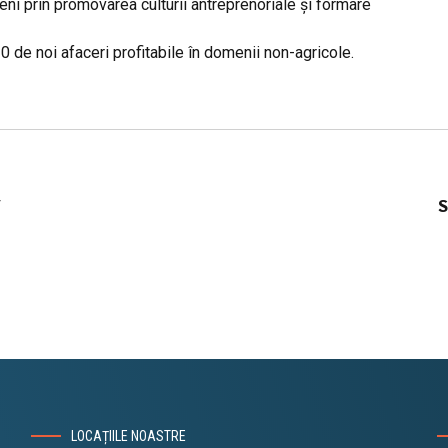
meni
prin
promovarea culturii antreprenoriale
și
formare
0 de noi afaceri profitabile
în
domenii non-agricole.
V
S
LOCAȚIILE NOASTRE