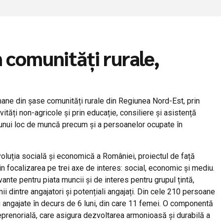
 comunități rurale,
mane
din
șase
comunități
rurale din Regiunea Nord-
Est
,
prin
vități
non-agricole
și
prin
educație
, consiliere
și
asistență
unui loc de
muncă
precum
și
a persoanelor ocupate
în
oluția
socială
și
economică
a
României
, proiectul de
față
in
focalizarea pe trei axe de
interes
: social, economic
și
mediu.
vante
pentru
piata
muncii
și
de interes pentru grupul
țintă
,
nii
dintre
angajatori
și
potențiali
angajați
.
Din
cele 210 persoane
i
angajate
în
decurs de 6 luni,
din
care
11 femei. O
componentă
eprenorială
, care
asigura
dezvoltarea
armonioasă
și
durabilă
a