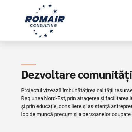
Dezvoltare comunități 
Proiectul vizează îmbunătățirea calității resurs
Regiunea Nord-Est, prin atragerea și facilitarea i
și prin educație, consiliere și asistență antrepr
loc de muncă precum și a persoanelor ocupate î