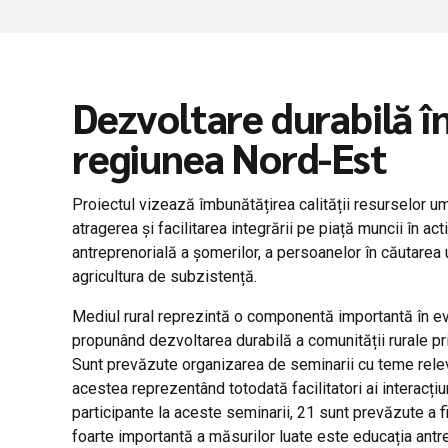
Dezvoltare durabilă în
regiunea Nord-Est
Proiectul
vizează
îmbunătățirea
calității
resurselor u
atragerea
și
facilitarea
integrării
pe
piață
muncii
în
acti
antreprenorială
a
șomerilor
, a persoanelor
în
căutarea
agricultura
de
subzistență
.
Mediul rural
reprezintă
o
componentă
importantă
în
ev
propunând
dezvoltarea
durabilă
a
comunității
rurale
pr
Sunt
prevăzute
organizarea
de seminarii cu teme
rele
acestea
reprezentând
totodată
facilitatori
ai
interacțiu
participante
la
aceste seminarii, 21
sunt
prevăzute
a
f
foarte
importantă
a
măsurilor
luate este
educația
antr