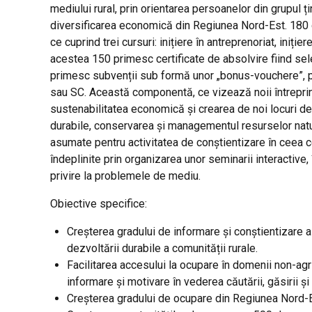
mediului rural, prin
orientarea
persoanelor din grupul
ț
diversificarea
economică
din Regiunea Nord-
Est
. 180
ce cuprind trei cursuri:
inițiere
în
antreprenoriat,
inițier
acestea 150 primesc certificate de absolvire
fiind
sel
primesc
subvenții
sub
formă
unor „bonus-vouchere”, p
sau
SC
.
Această
componentă
, ce
vizează
noii
întrepri
sustenabilitatea
economică
și
crearea de noi locuri d
durabile, conservarea
și
managementul resurselor natu
asumate pentru activitatea de
conștientizare
în
ceea 
îndeplinite
prin organizarea unor seminarii interactive,
privire la problemele de mediu.
Obiective specifice:
Creșterea
gradului de informare
și
conștientizare
dezvoltării
durabile a
comunității
rurale.
Facilitarea accesului
la
ocupare
în
domenii non-agr
informare
și
motivare
în
vederea
căutării
,
găsirii
și
Creșterea
gradului de ocupare
din
Regiunea Nord-