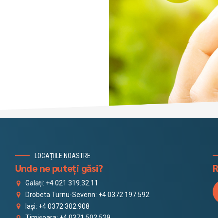
LOCAȚIILE NOASTRE
Unde ne puteți găsi?
R
Galați: +4 021 319.32.11
Drobeta Turnu-Severin: +4 0372 197.592
Iași: +4 0372 302.908
Timișoara: +4 0371 502.529