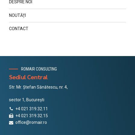
DESPRE NOI
NOUTĂȚI
CONTACT
ROMAIR CONSULTING
Sediul Central
Str. Mr. Ștefan Sănătescu, nr. 4,
sector 1, București
+4 021 319.32.11
+4 021 319.32.15
office@romair.ro