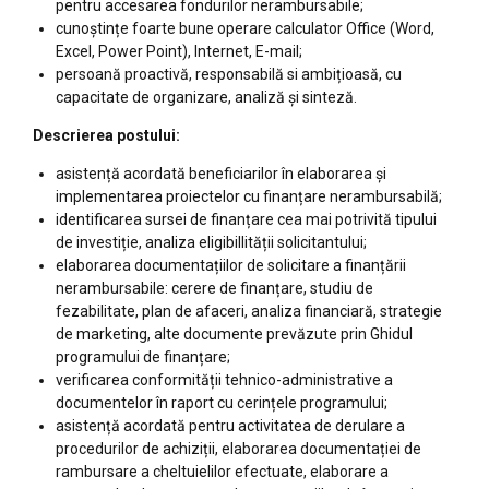
pentru accesarea fondurilor nerambursabile;
cunoștințe foarte bune operare calculator Office (Word,
Excel, Power Point), Internet, E-mail;
persoană proactivă, responsabilă si ambițioasă, cu
capacitate de organizare, analiză și sinteză.
Descrierea postului:
asistență acordată beneficiarilor în elaborarea și
implementarea proiectelor cu finanțare nerambursabilă;
identificarea sursei de finanțare cea mai potrivită tipului
de investiție, analiza eligibillității solicitantului;
elaborarea documentațiilor de solicitare a finanțării
nerambursabile: cerere de finanțare, studiu de
fezabilitate, plan de afaceri, analiza financiară, strategie
de marketing, alte documente prevăzute prin Ghidul
programului de finanțare;
verificarea conformității tehnico-administrative a
documentelor în raport cu cerințele programului;
asistență acordată pentru activitatea de derulare a
procedurilor de achiziții, elaborarea documentației de
rambursare a cheltuielilor efectuate, elaborare a