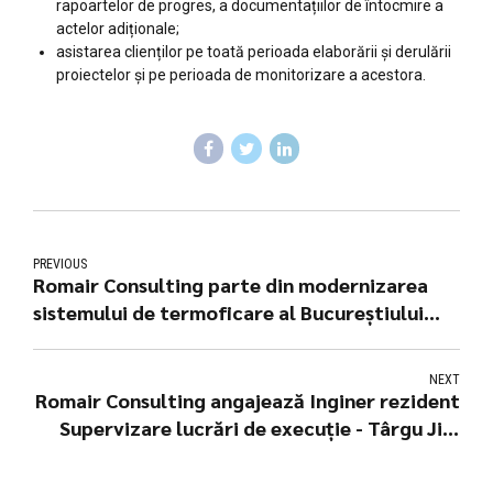
rapoartelor de progres, a documentațiilor de întocmire a
actelor adiționale;
asistarea clienților pe toată perioada elaborării și derulării
proiectelor și pe perioada de monitorizare a acestora.
PREVIOUS
Romair Consulting parte din modernizarea
sistemului de termoficare al Bucureştiului
pentru a reduce poluarea şi pierderile de
căldură şi de apă!
NEXT
Romair Consulting angajează Inginer rezident
Supervizare lucrări de execuție - Târgu Jiu,
jud. Gorj