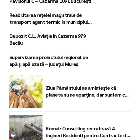
Pavilionul C – Cazarma 1091 București
Reabilitarea rețelei magistrale de
transport agent termic în municipiul
Arad
Depozit C.L. Aviație în Cazarma 979
Bacău
Supervizarea proiectului regional de
apă și apă uzată – județul Mureș
Ziua Pământului ne amintește că
planeta nu ne aparține, dar suntem cei
care se bucură de tot ce poate oferi
Romair Consulting recrutează 4
Ingineri Rezidenți pentru Contracte de